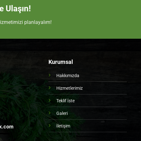
e Ulaşın!
izmetimizi planlayalım!
Kurumsal
Hakkımızda
Hizmetlerimiz
Teklif İste
Galeri
İletişim
k.com